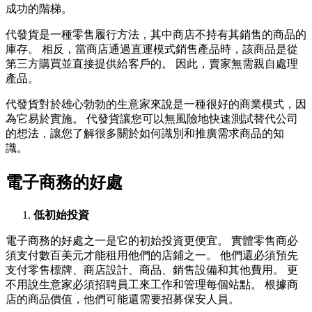
成功的階梯。
代發貨是一種零售履行方法，其中商店不持有其銷售的商品的
庫存。 相反，當商店通過
直運
模式銷售產品時，該商品是從
第三方購買並直接提供給客戶的。 因此，賣家無需親自處理
產品。
代發貨對於雄心勃勃的
生意家
來說是一種很好的商業模式，因
為它易於實施。 代發貨讓您可以無風險地快速測試替代公司
的想法，讓您了解很多關於如何識別和推廣需求商品的知
識。
電子商務的好處
低初始投資
電子商務的好處之一是它的初始投資更便宜。 實體零售商必
須支付數百美元才能租用他們的店鋪之一。 他們還必須預先
支付零售標牌、商店設計、商品、銷售設備和其他費用。 更
不用說
生意家
必須招聘員工來工作和管理每個站點。 根據商
店的商品價值，他們可能還需要招募保安人員。