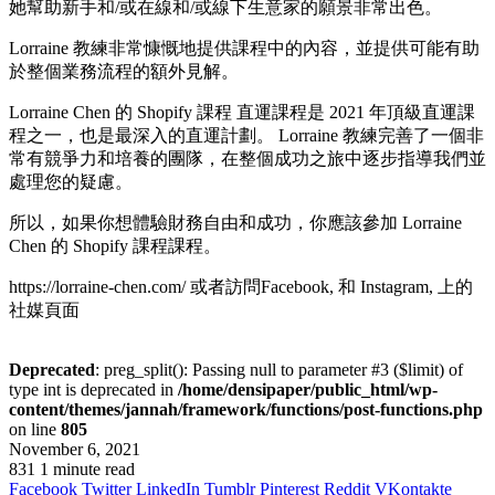
她幫助新手和/或在線和/或線下
生意家
的願景非常出色。
Lorraine 教練非常慷慨地提供課程中的內容，並提供可能有助
於整個業務流程的額外見解。
Lorraine Chen 的
Shopify 課程
直運
課程是 2021 年頂級
直運
課
程之一，也是最深入的
直運
計劃。 Lorraine 教練完善了一個非
常有競爭力和培養的團隊，在整個成功之旅中逐步指導我們並
處理您的疑慮。
所以，如果你想體驗財務自由和成功，你應該參加 Lorraine
Chen 的
Shopify 課程
課程。
https://lorraine-chen.com/ 或者訪問Facebook, 和 Instagram, 上的
社媒頁面
Deprecated
: preg_split(): Passing null to parameter #3 ($limit) of
type int is deprecated in
/home/densipaper/public_html/wp-
content/themes/jannah/framework/functions/post-functions.php
on line
805
November 6, 2021
831
1 minute read
Facebook
Twitter
LinkedIn
Tumblr
Pinterest
Reddit
VKontakte