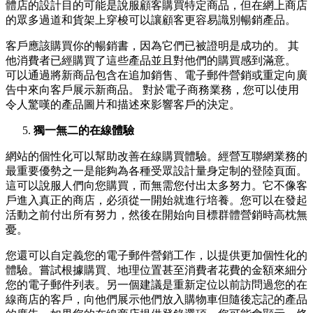
體店的設計目的可能是說服顧客購買特定商品，但在網上商店
的眾多過道和貨架上穿梭可以讓顧客更容易識別暢銷產品。
客戶應該購買你的暢銷書，因為它們已被證明是成功的。 其
他消費者已經購買了這些產品並且對他們的購買感到滿意。
可以通過將新商品包含在追加銷售、電子郵件營銷或重定向廣
告中來向客戶展示新商品。 對於電子商務業務，您可以使用
令人驚嘆的產品圖片和描述來影響客戶的決定。
獨一無二的在線體驗
網站的個性化可以幫助改善在線購買體驗。經營互聯網業務的
最重要優勢之一是能夠為各種受眾設計量身定制的登陸頁面。
這可以說服人們向您購買，而無需您付出太多努力。它不像客
戶進入真正的商店，必須從一開始就進行培養。您可以在發起
活動之前付出所有努力，然後在開始向目標群體營銷時高枕無
憂。
您還可以自定義您的電子郵件營銷工作，以提供更加個性化的
體驗。嘗試根據購買、地理位置甚至消費者花費的金額來細分
您的電子郵件列表。另一個建議是重新定位以前訪問過您的在
線商店的客戶，向他們展示他們放入購物車但隨後忘記的產品