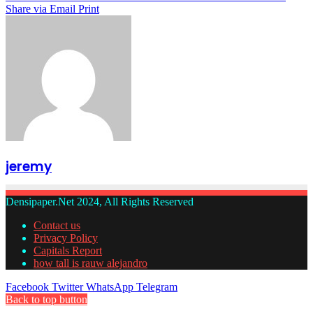
Share via Email
Print
jeremy
Densipaper.Net 2024, All Rights Reserved
Contact us
Privacy Policy
Capitals Report
how tall is rauw alejandro
Facebook
Twitter
WhatsApp
Telegram
Back to top button