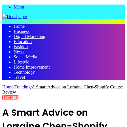
Menu
Home
Business
Digital Marketing
Education
Fashion
News
Social Media
Lifestyle
Home Improvement
Technology
Travel
Home
/
Trending
/
A Smart Advice on Lorraine Chen-Shopify Course
Review
Trending
A Smart Advice on
Lorraine Chen-Shopify