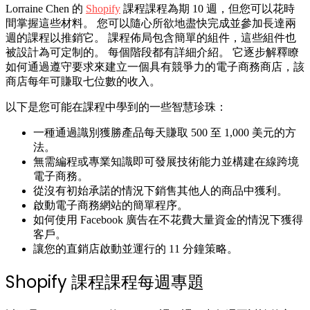
Lorraine Chen 的
Shopify
課程
課程為期 10 週，但您可以花時
間掌握這些材料。 您可以隨心所欲地盡快完成並參加長達兩
週的課程以推銷它。 課程佈局包含簡單的組件，這些組件也
被設計為可定制的。 每個階段都有詳細介紹。 它逐步解釋瞭
如何通過遵守要求來建立一個具有競爭力的電子商務商店，該
商店每年可賺取七位數的收入。
以下是您可能在課程中學到的一些智慧珍珠：
一種通過識別獲勝產品每天賺取 500 至 1,000 美元的方
法。
無需編程或專業知識即可發展技術能力並構建在線跨境
電子商務。
從沒有初始承諾的情況下銷售其他人的商品中獲利。
啟動電子商務網站的簡單程序。
如何使用 Facebook 廣告在不花費大量資金的情況下獲得
客戶。
讓您的直銷店啟動並運行的 11 分鐘策略。
Shopify 課程課程每週專題