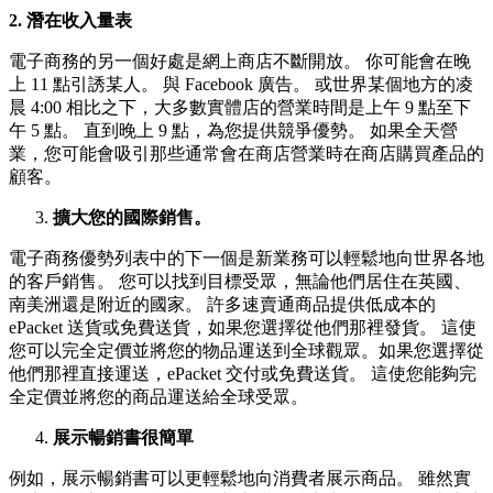
2.
潛在收入量表
電子商務的另一個好處是網上商店不斷開放。 你可能會在晚
上 11 點引誘某人。 與 Facebook 廣告。 或世界某個地方的凌
晨 4:00 相比之下，大多數實體店的營業時間是上午 9 點至下
午 5 點。 直到晚上 9 點，為您提供競爭優勢。 如果全天營
業，您可能會吸引那些通常會在商店營業時在商店購買產品的
顧客。
擴大您的國際銷售。
電子商務優勢列表中的下一個是新業務可以輕鬆地向世界各地
的客戶銷售。 您可以找到目標受眾，無論他們居住在英國、
南美洲還是附近的國家。 許多速賣通商品提供低成本的
ePacket 送貨或免費送貨，如果您選擇從他們那裡發貨。 這使
您可以完全定價並將您的物品運送到全球觀眾。如果您選擇從
他們那裡直接運送，ePacket 交付或免費送貨。 這使您能夠完
全定價並將您的商品運送給全球受眾。
展示暢銷書很簡單
例如，展示暢銷書可以更輕鬆地向消費者展示商品。 雖然實