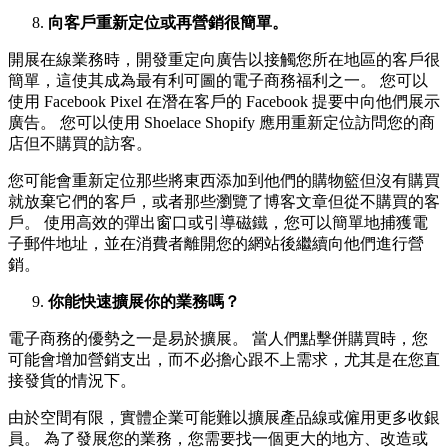
向客戶重新定位或再營銷很簡單。
開展在線業務時，開發重定向廣告以接觸您所在地區的客戶很
簡單，這使其成為最有利可圖的電子商務福利之一。 您可以
使用 Facebook Pixel 在潛在客戶的 Facebook 提要中向他們展示
廣告。 您可以使用 Shoelace Shopify 應用重新定位訪問您的商
店但不購買的訪客。
您可能會重新定位那些將東西添加到他們的購物籃但沒有購買
就放棄它們的客戶，或者那些瀏覽了博客文章但從不購買的客
戶。 使用高效的彈出窗口或引導磁鐵，您可以簡單地捕獲電
子郵件地址，並在消費者離開您的網站後繼續向他們進行營
銷。
你能快速擴展你的業務嗎？
電子商務的優勢之一是易於擴展。 當人們點擊併購買時，您
可能會增加營銷支出，而不必擔心跟不上需求，尤其是在您直
接發貨的情況下。
由於空間有限，實體企業可能難以擴展產品線或僱用更多收銀
員。 為了發展您的業務，您需要找一個更大的地方、改造或