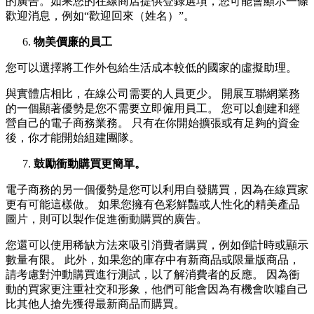
的廣告。如果您的在線商店提供登錄選項，您可能會顯示一條
歡迎消息，例如“歡迎回來（姓名）”。
物美價廉的員工
您可以選擇將工作外包給生活成本較低的國家的虛擬助理。
與實體店相比，在線公司需要的人員更少。 開展互聯網業務
的一個顯著優勢是您不需要立即僱用員工。 您可以創建和經
營自己的電子商務業務。 只有在你開始擴張或有足夠的資金
後，你才能開始組建團隊。
鼓勵衝動購買更簡單。
電子商務的另一個優勢是您可以利用自發購買，因為在線買家
更有可能這樣做。 如果您擁有色彩鮮豔或人性化的精美產品
圖片，則可以製作促進衝動購買的廣告。
您還可以使用稀缺方法來吸引消費者購買，例如倒計時或顯示
數量有限。 此外，如果您的庫存中有新商品或限量版商品，
請考慮對沖動購買進行測試，以了解消費者的反應。 因為衝
動的買家更注重社交和形象，他們可能會因為有機會吹噓自己
比其他人搶先獲得最新商品而購買。